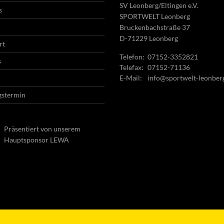
SV Leonberg/Eltingen e.V.
s
SPORTWELT Leonberg
Bruckenbachstraße 37
D-71229 Leonberg
rt
Telefon:
07152-3352821
s
Telefax:
07152-71136
E-Mail:
info@sportwelt-leonber
gstermin
Präsentiert von unserem
Hauptsponsor LEWA