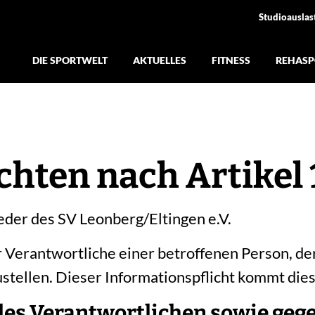
Studioauslas
DIE SPORTWELT
AKTUELLES
FITNESS
REHASP
chten nach Artikel
ieder des SV Leonberg/Eltingen e.V.
erantwortliche einer betroffenen Person, dere
stellen. Dieser Informationspflicht kommt die
es Verantwortlichen sowie gegeb